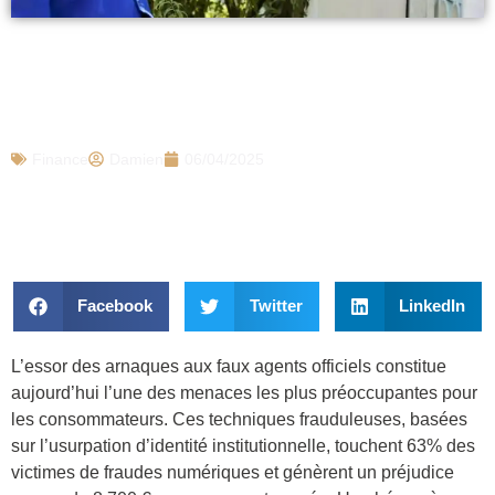
63% de victimes et 8.700 € volés en
moyenne, cette arnaque des faux agents
fait des ravages en France
Finance
Damien
06/04/2025
Facebook
Twitter
LinkedIn
L’essor des arnaques aux faux agents officiels constitue
aujourd’hui l’une des menaces les plus préoccupantes pour
les consommateurs. Ces techniques frauduleuses, basées
sur l’usurpation d’identité institutionnelle, touchent 63% des
victimes de fraudes numériques et génèrent un préjudice