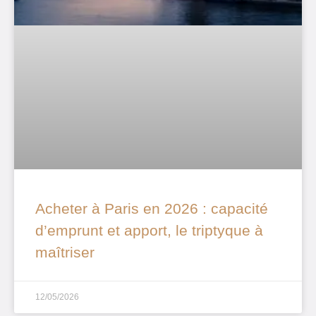
Acheter à Paris en 2026 : capacité
d’emprunt et apport, le triptyque à
maîtriser
12/05/2026