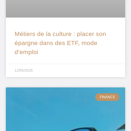
Métiers de la culture : placer son
épargne dans des ETF, mode
d’emploi
12/05/2026
FINANCE