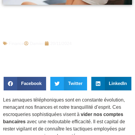
Ne rappelez jamais ces numéros, c’est
une arnaque qui ruine des milliers de
Français en quelques secondes
Finance
Damien
20/11/2024
Facebook
Twitter
LinkedIn
Les arnaques téléphoniques sont en constante évolution,
menaçant nos finances et notre tranquillité d’esprit. Ces
escroqueries sophistiquées visent à
vider nos comptes
bancaires
avec une redoutable efficacité. Il est capital de
rester vigilant et de connaître les tactiques employées par