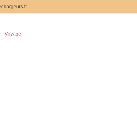
chargeurs.fr
Voyage
s avez des
vous devez