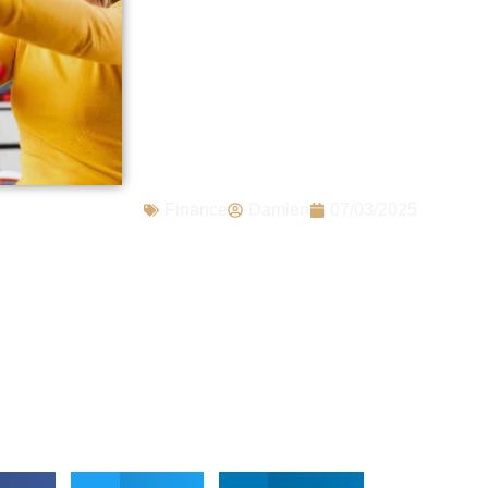
impérativement 
ventes Vinted à 
l’amende est sal
Finance
Damien
07/03/2025