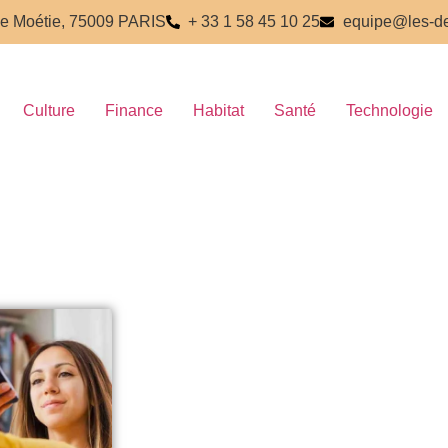
e Moétie, 75009 PARIS
+ 33 1 58 45 10 25
equipe@les-de
Culture
Finance
Habitat
Santé
Technologie
Attention si vou
aides sociales, 