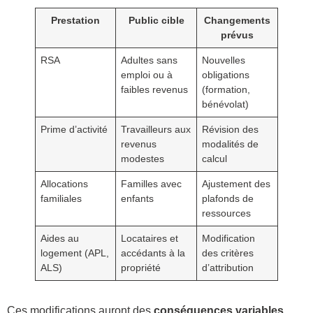
Prestation
Public cible
Changements
prévus
RSA
Adultes sans
Nouvelles
emploi ou à
obligations
faibles revenus
(formation,
bénévolat)
Prime d’activité
Travailleurs aux
Révision des
revenus
modalités de
modestes
calcul
Allocations
Familles avec
Ajustement des
familiales
enfants
plafonds de
ressources
Aides au
Locataires et
Modification
logement (APL,
accédants à la
des critères
ALS)
propriété
d’attribution
Ces modifications auront des
conséquences variables