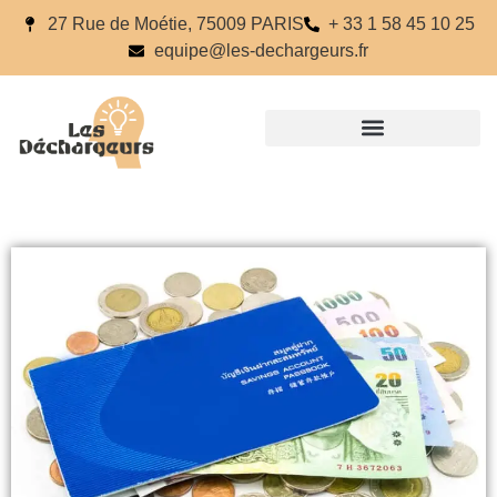
27 Rue de Moétie, 75009 PARIS
+ 33 1 58 45 10 25
equipe@les-dechargeurs.fr