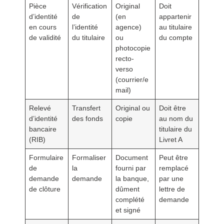
Pièce
Vérification
Original
Doit
d’identité
de
(en
appartenir
en cours
l’identité
agence)
au titulaire
de validité
du titulaire
ou
du compte
photocopie
recto-
verso
(courrier/e
mail)
Relevé
Transfert
Original ou
Doit être
d’identité
des fonds
copie
au nom du
bancaire
titulaire du
(RIB)
Livret A
Formulaire
Formaliser
Document
Peut être
de
la
fourni par
remplacé
demande
demande
la banque,
par une
de clôture
dûment
lettre de
complété
demande
et signé