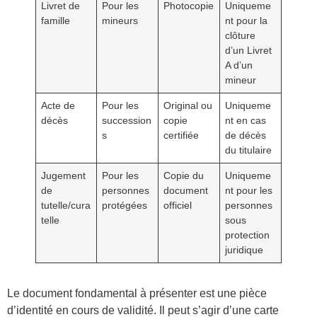
Livret de
Pour les
Photocopie
Uniqueme
famille
mineurs
nt pour la
clôture
d’un Livret
A d’un
mineur
Acte de
Pour les
Original ou
Uniqueme
décès
succession
copie
nt en cas
s
certifiée
de décès
du titulaire
Jugement
Pour les
Copie du
Uniqueme
de
personnes
document
nt pour les
tutelle/cura
protégées
officiel
personnes
telle
sous
protection
juridique
Le document fondamental à présenter est une pièce
d’identité en cours de validité. Il peut s’agir d’une carte