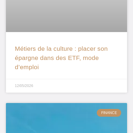
Métiers de la culture : placer son
épargne dans des ETF, mode
d’emploi
12/05/2026
FINANCE