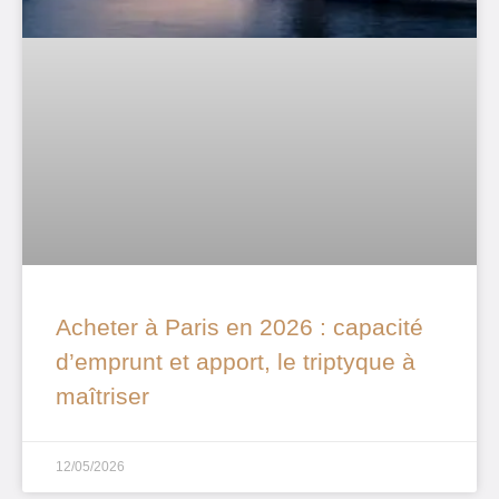
Acheter à Paris en 2026 : capacité
d’emprunt et apport, le triptyque à
maîtriser
12/05/2026