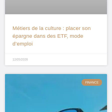
Métiers de la culture : placer son
épargne dans des ETF, mode
d’emploi
12/05/2026
FINANCE