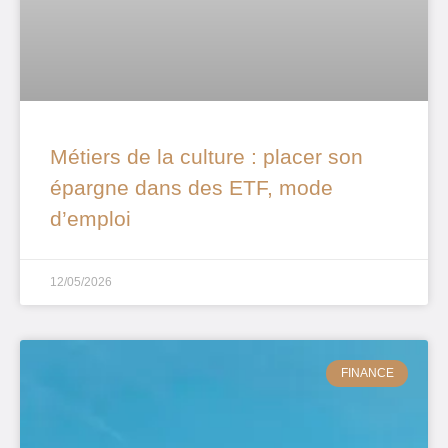
Métiers de la culture : placer son
épargne dans des ETF, mode
d’emploi
12/05/2026
FINANCE