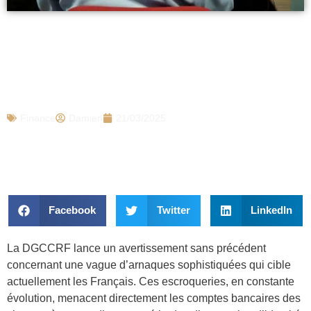
La Répression des fraudes lance une
alerte maximale sur cette arnaque
massive qui vise tous les Français, elle
vide les comptes bancaires
Finance
Damien
21/03/2025
Facebook
Twitter
LinkedIn
La DGCCRF lance un avertissement sans précédent
concernant une vague d’arnaques sophistiquées qui cible
actuellement les Français. Ces escroqueries, en constante
évolution, menacent directement les comptes bancaires des