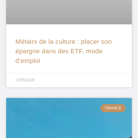
Métiers de la culture : placer son
épargne dans des ETF, mode
d’emploi
12/05/2026
FINANCE