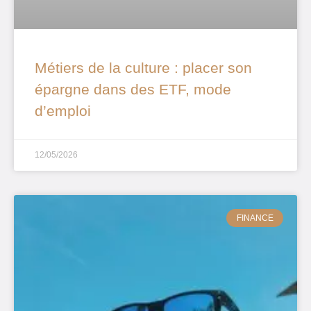
Métiers de la culture : placer son
épargne dans des ETF, mode
d’emploi
12/05/2026
FINANCE