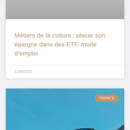
Métiers de la culture : placer son
épargne dans des ETF, mode
d’emploi
12/05/2026
FINANCE