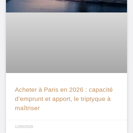
Acheter à Paris en 2026 : capacité
d’emprunt et apport, le triptyque à
maîtriser
12/05/2026