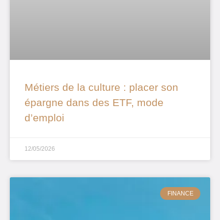
Métiers de la culture : placer son
épargne dans des ETF, mode
d’emploi
12/05/2026
FINANCE