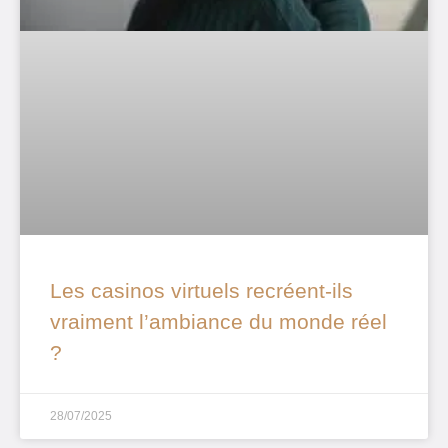
Les casinos virtuels recréent-ils
vraiment l’ambiance du monde réel
?
28/07/2025