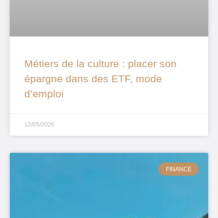
Métiers de la culture : placer son
épargne dans des ETF, mode
d’emploi
12/05/2026
FINANCE