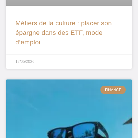
Métiers de la culture : placer son
épargne dans des ETF, mode
d’emploi
12/05/2026
FINANCE