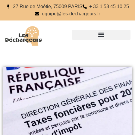
27 Rue de Moétie, 75009 PARIS
+ 33 1 58 45 10 25
equipe@les-dechargeurs.fr