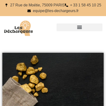
27 Rue de Moétie, 75009 PARIS
+ 33 1 58 45 10 25
equipe@les-dechargeurs.fr