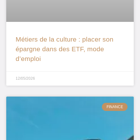
Métiers de la culture : placer son
épargne dans des ETF, mode
d’emploi
12/05/2026
FINANCE