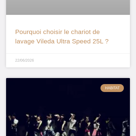
Pourquoi choisir le chariot de
lavage Vileda Ultra Speed 25L ?
22/06/2026
HABITAT