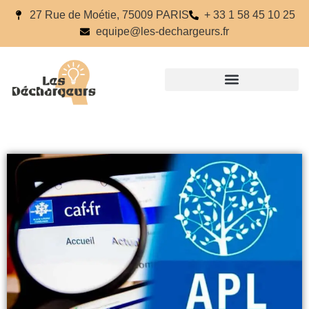
27 Rue de Moétie, 75009 PARIS
+ 33 1 58 45 10 25
equipe@les-dechargeurs.fr