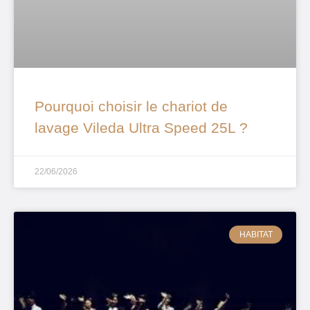
Pourquoi choisir le chariot de
lavage Vileda Ultra Speed 25L ?
22/06/2026
HABITAT