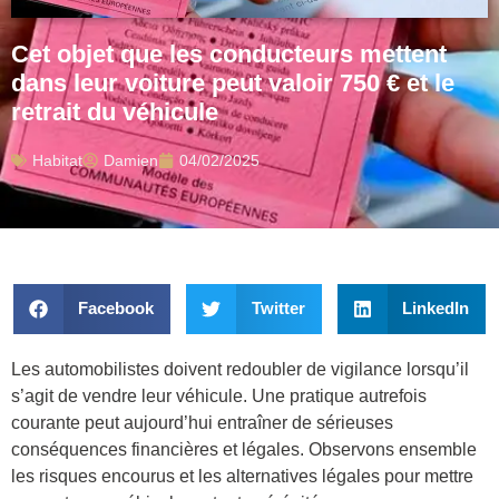
Cet objet que les conducteurs mettent
dans leur voiture peut valoir 750 € et le
retrait du véhicule
Habitat
Damien
04/02/2025
Facebook
Twitter
LinkedIn
Les automobilistes doivent redoubler de vigilance lorsqu’il
s’agit de vendre leur véhicule. Une pratique autrefois
courante peut aujourd’hui entraîner de sérieuses
conséquences financières et légales. Observons ensemble
les risques encourus et les alternatives légales pour mettre