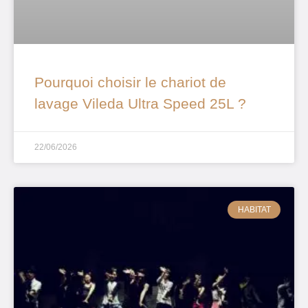
Pourquoi choisir le chariot de
lavage Vileda Ultra Speed 25L ?
22/06/2026
HABITAT