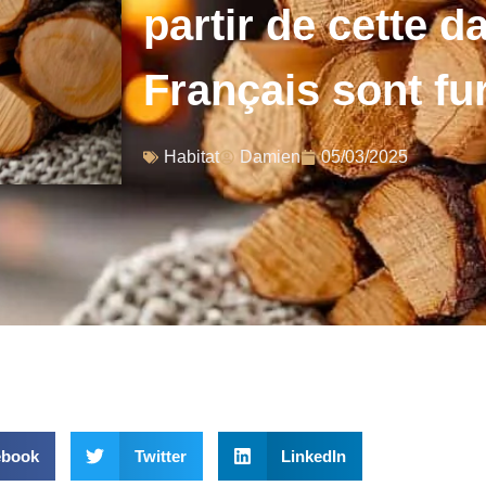
partir de cette da
Français sont fu
Habitat
Damien
05/03/2025
ebook
Twitter
LinkedIn