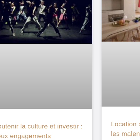
Location 
utenir la culture et investir :
les malen
eux engagements