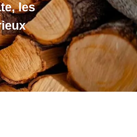
te, les
rieux