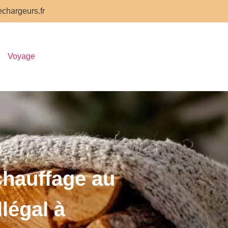
chargeurs.fr
Voyage
 chauffage au
llégal à