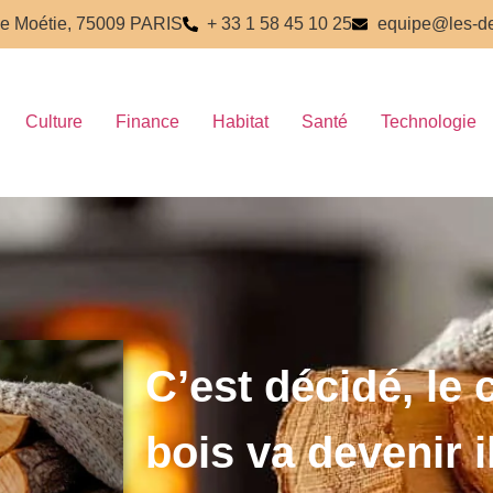
e Moétie, 75009 PARIS
+ 33 1 58 45 10 25
equipe@les-de
Culture
Finance
Habitat
Santé
Technologie
C’est décidé, le
bois va devenir i