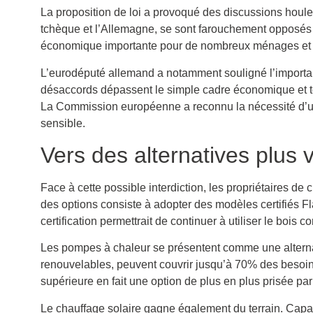
La proposition de loi a provoqué des discussions hou
tchèque et l’Allemagne, se sont farouchement opposés à 
économique importante pour de nombreux ménages et jou
L’eurodéputé allemand a notamment souligné l’importa
désaccords dépassent le simple cadre économique et to
La Commission européenne a reconnu la nécessité d’un 
sensible.
Vers des alternatives plus 
Face à cette possible interdiction, les propriétaires 
des options consiste à adopter des modèles certifiés F
certification permettrait de continuer à utiliser le boi
Les pompes à chaleur se présentent comme une alterna
renouvelables, peuvent couvrir jusqu’à 70% des besoins
supérieure en fait une option de plus en plus prisée p
Le chauffage solaire gagne également du terrain. Capabl