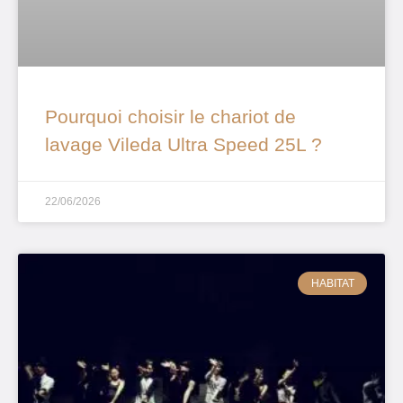
Pourquoi choisir le chariot de
lavage Vileda Ultra Speed 25L ?
22/06/2026
HABITAT