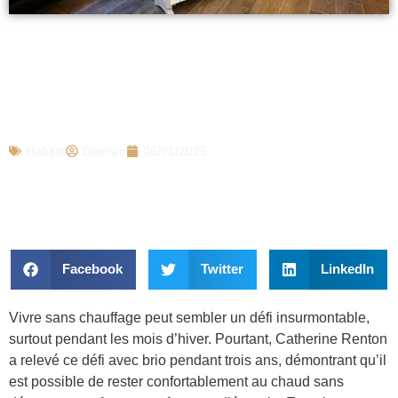
« Découvrez comment je vis sans
chauffage depuis 3 ans et reste au chaud
en hiver grâce à des astuces simples et
efficaces »
Habitat
Damien
06/01/2025
Facebook
Twitter
LinkedIn
Vivre sans chauffage peut sembler un défi insurmontable,
surtout pendant les mois d’hiver. Pourtant, Catherine Renton
a relevé ce défi avec brio pendant trois ans, démontrant qu’il
est possible de rester confortablement au chaud sans