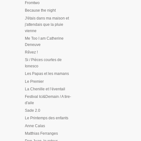
Fromtwo
Because the night
J'étais dans ma maison et
j'attendais que la pluie
vienne
Me Too I am Catherine
Deneuve
Rêvez !
Si / Pièces courtes de
Ionesco
Les Papas et les mamans
Le Premier
La Chenille et l’éventail
Festival Ici&Demain / A tire-
d'aile
Sade 2.0
Le Printemps des enfants
Anne Calas
Matthias Ferranges
Don Juan, le retour