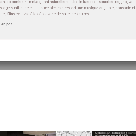
ent de bonheur... mélangeant naturellement les influences : sonorités reggae, world 
issage subtil et de cette douce alchimie ressort une musique originale, dansante e
ique, Kitoslev invite à la découverte de soi et des autres...
 en pdf