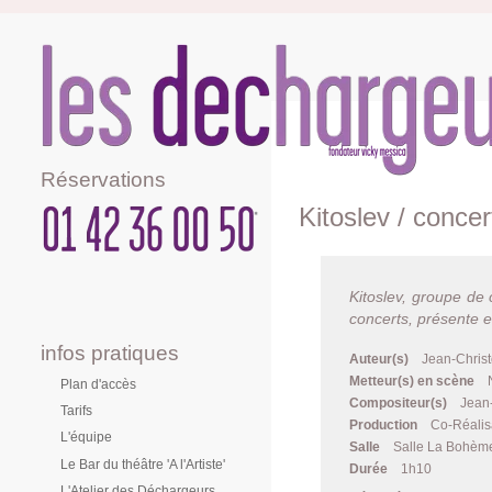
Réservations
Kitoslev / concer
Kitoslev, groupe de
concerts, présente 
infos pratiques
Auteur(s)
Jean-Christ
Metteur(s) en scène
Plan d'accès
Compositeur(s)
Jean-
Tarifs
Production
Co-Réalis
L'équipe
Salle
Salle La Bohème 
Le Bar du théâtre 'A l'Artiste'
Durée
1h10
L'Atelier des Déchargeurs