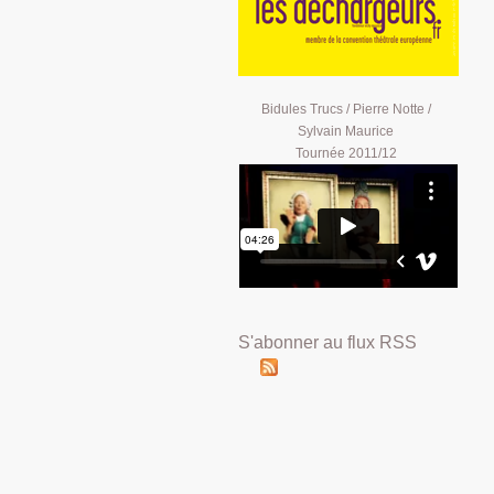
Bidules Trucs / Pierre Notte /
Sylvain Maurice
Tournée 2011/12
S'abonner au flux RSS