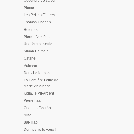
Ouverture de saison
Plume
Les Petites Fêlures
Thomas Chagrin
Hétéro-kit
Pierre-Yves Plat
Une femme seule
Simon Dalmais
Gatane
Vulcano
Deny Lefrançois
La Dernière Lettre de
Marie-Antoinette
Kolia, le Vif-Argent
Pierre Faa
Cuarteto Cedrón
Nina
Bal-Trap
Dormez, je le veux !