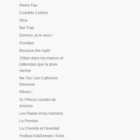
Pierre Faa
Cuarteto Cedrón
Nina
Bal-Trap
Dormez, je le veux !
Fromtwo
Because the night
J'étais dans ma maison et
j'attendais que la pluie
vienne
Me Too I am Catherine
Deneuve
Rêvez !
Si / Pièces courtes de
Ionesco
Les Papas et les mamans
Le Premier
La Chenille et l’éventail
Festival Ici&Demain / A tire-