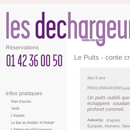
Réservations
Le Puits - conte c
dès 9 ans
PROLONGATIONS jusq
infos pratiques
Un puits oublié que 
Plan d'accès
échappent soudain
profond sommeil.
Tarifs
L'équipe
d'après
Auteur(s)
Le Bar du théâtre 'A l'Artiste'
Euripide, Homère, Sénè
L'Atelier des Déchargeurs