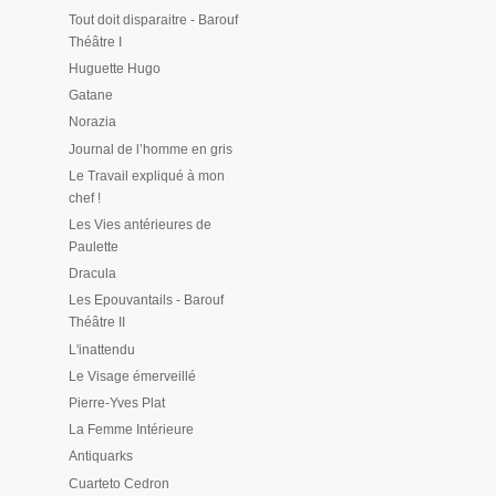
Tout doit disparaitre - Barouf
Théâtre I
Huguette Hugo
Gatane
Norazia
Journal de l’homme en gris
Le Travail expliqué à mon
chef !
Les Vies antérieures de
Paulette
Dracula
Les Epouvantails - Barouf
Théâtre II
L'inattendu
Le Visage émerveillé
Pierre-Yves Plat
La Femme Intérieure
Antiquarks
Cuarteto Cedron