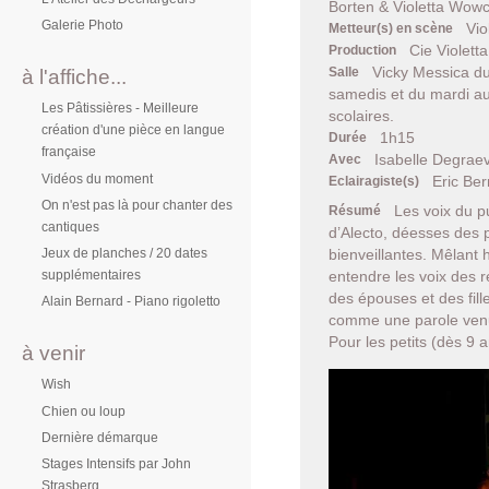
Borten & Violetta Wow
Galerie Photo
Vio
Metteur(s) en scène
Cie Violet
Production
Vicky Messica du
Salle
à l'affiche...
samedis et du mardi a
Les Pâtissières - Meilleure
scolaires.
création d'une pièce en langue
1h15
Durée
française
Isabelle Degraev
Avec
Vidéos du moment
Eric Be
Eclairagiste(s)
On n'est pas là pour chanter des
Les voix du pu
Résumé
cantiques
d’Alecto, déesses des p
Jeux de planches / 20 dates
bienveillantes. Mêlant 
supplémentaires
entendre les voix des 
des épouses et des fill
Alain Bernard - Piano rigoletto
comme une parole venu
Pour les petits (dès 9 
à venir
Wish
Chien ou loup
Dernière démarque
Stages Intensifs par John
Strasberg