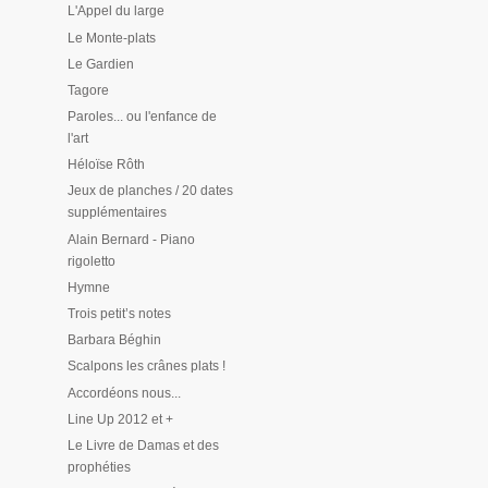
L'Appel du large
Le Monte-plats
Le Gardien
Tagore
Paroles... ou l'enfance de
l'art
Héloïse Rôth
Jeux de planches / 20 dates
supplémentaires
Alain Bernard - Piano
rigoletto
Hymne
Trois petit’s notes
Barbara Béghin
Scalpons les crânes plats !
Accordéons nous...
Line Up 2012 et +
Le Livre de Damas et des
prophéties