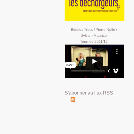
Bidules Trucs / Pierre Notte /
Sylvain Maurice
Tournée 2011/12
S'abonner au flux RSS