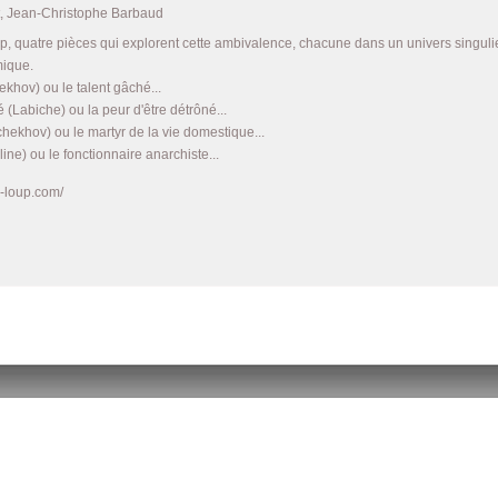
t, Jean-Christophe Barbaud
, quatre pièces qui explorent cette ambivalence, chacune dans un univers singulier :
mique.
khov) ou le talent gâché...
Labiche) ou la peur d'être détrôné...
hekhov) ou le martyr de la vie domestique...
ne) ou le fonctionnaire anarchiste...
u-loup.com/