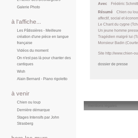
Avec
Frédéric Schmit
Galerie Photo
Résumé
Chien ou loup
affectif, social et écono
à l'affiche...
Le Chant du cygne (Tche
Un jeune homme pressé (
Les Pâtissières - Meilleure
Tragédien malgré lui (Tc
création d'une pièce en langue
Monsieur Badin (Courteli
française
Vidéos du moment
Site http://www.chien-o
On n'est pas là pour chanter des
cantiques
dossier de presse
Wish
Alain Bernard - Piano rigoletto
à venir
Chien ou loup
mentions légales
Dernière démarque
Stages Intensifs par John
Strasberg