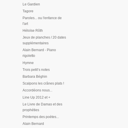
Le Gardien
Tagore
Paroles... ou l'enfance de
l'art
Héloïse Rôth
Jeux de planches / 20 dates
supplémentaires
Alain Bernard - Piano
rigoletto
Hymne
Trois petit’s notes
Barbara Béghin
Scalpons les crânes plats !
Accordéons nous...
Line Up 2012 et +
Le Livre de Damas et des
prophéties
Printemps des poètes...
Alain Bernard