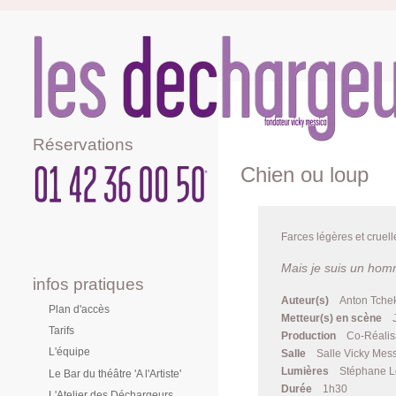
Réservations
Chien ou loup
Farces légères et cruell
Mais je suis un homm
infos pratiques
Auteur(s)
Anton Tche
Plan d'accès
Metteur(s) en scène
Tarifs
Production
Co-Réalis
L'équipe
Salle
Salle Vicky Mes
Lumières
Stéphane L
Le Bar du théâtre 'A l'Artiste'
Durée
1h30
L'Atelier des Déchargeurs