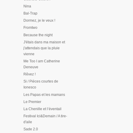
Nina
Bal-Trap
Dormez, je le veux !
Fromtwo
Because the night
J'étais dans ma maison et
j'attendais que la pluie
vienne
Me Too I am Catherine
Deneuve
Rêvez !
Si / Pièces courtes de
Ionesco
Les Papas et les mamans
Le Premier
La Chenille et l’éventail
Festival Ici&Demain / A tire-
d'aile
Sade 2.0