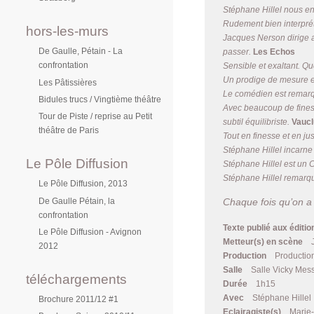
Stéphane Hillel nous en
Rudement bien interprét
hors-les-murs
Jacques Nerson dirige av
De Gaulle, Pétain - La
passer.
Les Echos
confrontation
Sensible et exaltant. Que
Un prodige de mesure et
Les Pâtissières
Le comédien est remarqu
Bidules trucs / Vingtième théâtre
Avec beaucoup de finesse 
Tour de Piste / reprise au Petit
subtil équilibriste.
Vaucl
théâtre de Paris
Tout en finesse et en ju
Stéphane Hillel incarne
Le Pôle Diffusion
Stéphane Hillel est un 
Stéphane Hillel remarq
Le Pôle Diffusion, 2013
De Gaulle Pétain, la
Chaque fois qu’on a
confrontation
Texte publié aux éditi
Le Pôle Diffusion - Avignon
Metteur(s) en scène
2012
Production
Productio
Salle
Salle Vicky Mes
téléchargements
Durée
1h15
Avec
Stéphane Hillel
Brochure 2011/12 #1
Eclairagiste(s)
Marie-