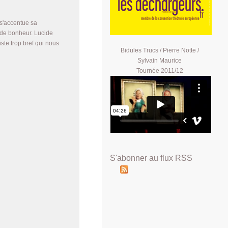
s'accentue sa
s de bonheur. Lucide
ste trop bref qui nous
Bidules Trucs / Pierre Notte /
Sylvain Maurice
Tournée 2011/12
S'abonner au flux RSS