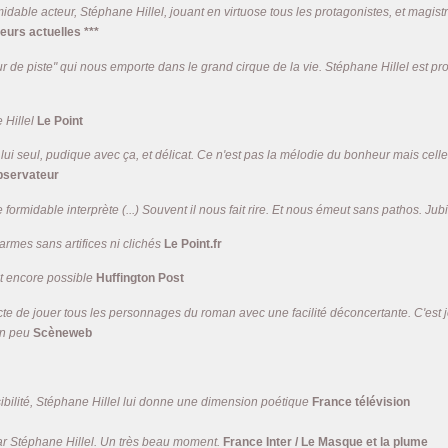
idable acteur, Stéphane Hillel, jouant en virtuose tous les protagonistes, et magi
eurs actuelles ***
 de piste" qui nous emporte dans le grand cirque de la vie. Stéphane Hillel est pro
 Hillel
Le Point
 lui seul, pudique avec ça, et délicat. Ce n'est pas la mélodie du bonheur mais celle 
bservateur
 formidable interprète (...) Souvent il nous fait rire. Et nous émeut sans pathos. Jubil
armes sans artifices ni clichés
Le Point.fr
st encore possible
Huffington Post
te de jouer tous les personnages du roman avec une facilité déconcertante. C'est jo
un peu
Scèneweb
ilité, Stéphane Hillel lui donne une dimension poétique
France télévision
r Stéphane Hillel. Un très beau moment.
France Inter / Le Masque et la plume