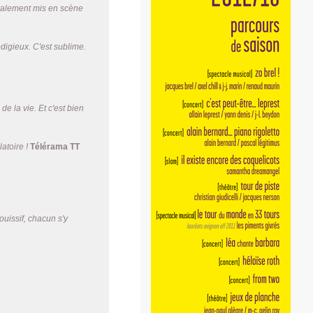
stralement mis en scène
digieux. C'est sublime.
de la vie. Et c'est bien
atoire !
Télérama TT
uissif, chacun s'y