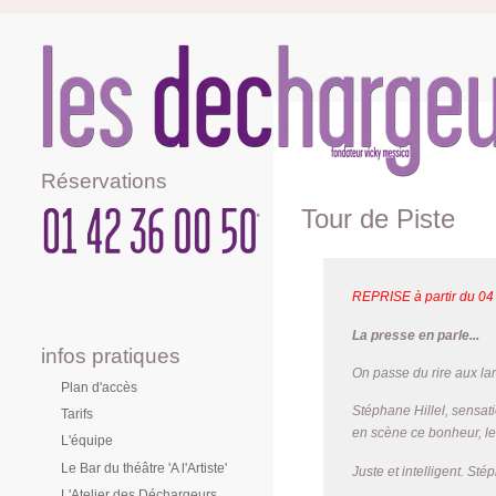
Réservations
Tour de Piste
REPRISE à partir du 04
La presse en parle...
infos pratiques
On passe du rire aux la
Plan d'accès
Stéphane Hillel, sensat
Tarifs
en scène ce bonheur, le t
L'équipe
Le Bar du théâtre 'A l'Artiste'
Juste et intelligent. St
L'Atelier des Déchargeurs