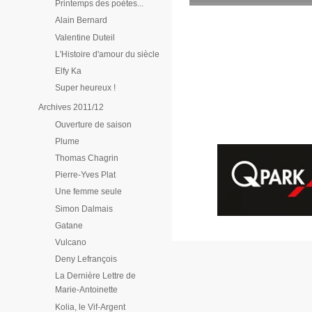
Printemps des poètes...
Alain Bernard
Valentine Duteil
L'Histoire d'amour du siècle
Elfy Ka
Super heureux !
Archives 2011/12
Ouverture de saison
Plume
Thomas Chagrin
Pierre-Yves Plat
Une femme seule
Simon Dalmais
Gatane
Vulcano
Deny Lefrançois
La Dernière Lettre de
Marie-Antoinette
Kolia, le Vif-Argent