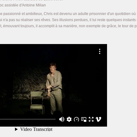
loc assistée d'Antoine Milian
passionné et ambitieux, Chris est devenu un adulte prisonnier d'un quotidien où 
i n'a pas su réaliser ses rêves. Ses illusions perdues, il lui reste quelques instant
t, émouvant toujours, il accomplit à sa manière, non exempte de grâce, le tour de pi