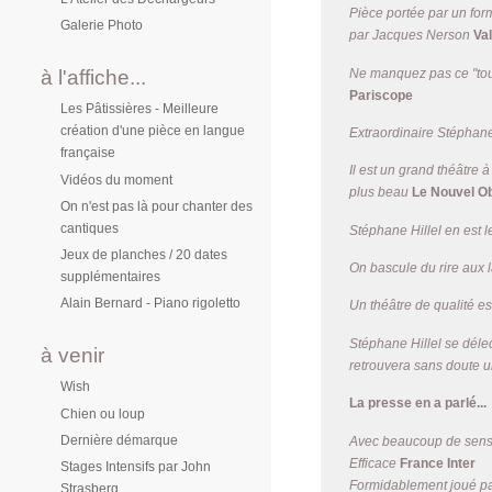
Pièce portée par un form
Galerie Photo
par Jacques Nerson
Val
Ne manquez pas ce "tour
à l'affiche...
Pariscope
Les Pâtissières - Meilleure
création d'une pièce en langue
Extraordinaire Stéphane
française
Il est un grand théâtre à
Vidéos du moment
plus beau
Le Nouvel O
On n'est pas là pour chanter des
cantiques
Stéphane Hillel en est le
Jeux de planches / 20 dates
On bascule du rire aux l
supplémentaires
Alain Bernard - Piano rigoletto
Un théâtre de qualité e
Stéphane Hillel se délec
à venir
retrouvera sans doute 
Wish
La presse en a parlé...
Chien ou loup
Dernière démarque
Avec beaucoup de sensib
Efficace
France Inter
Stages Intensifs par John
Formidablement joué pa
Strasberg