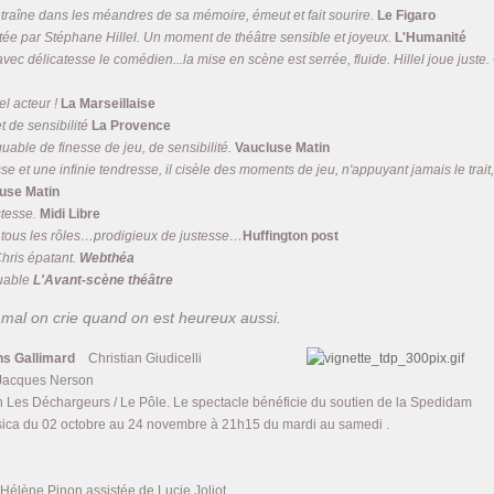
traîne dans les méandres de sa mémoire, émeut et fait sourire.
Le Figaro
ée par Stéphane Hillel. Un moment de théâtre sensible et joyeux.
L'Humanité
ec délicatesse le comédien...la mise en scène est serrée, fluide. Hillel joue juste.
l acteur !
La Marseillaise
 de sensibilité
La Provence
able de finesse de jeu, de sensibilité.
Vaucluse Matin
et une infinie tendresse, il cisèle des moments de jeu, n'appuyant jamais le trait, il
use Matin
stesse.
Midi Libre
 tous les rôles…prodigieux de justesse…
Huffington post
Chris épatant.
Webthéa
uable
L'Avant-scène théâtre
 mal on crie quand on est heureux aussi.
ons Gallimard
Christian Giudicelli
Jacques Nerson
n Les Déchargeurs / Le Pôle. Le spectacle bénéficie du soutien de la Spedidam
sica du 02 octobre au 24 novembre à 21h15 du mardi au samedi .
Hélène Pinon assistée de Lucie Joliot