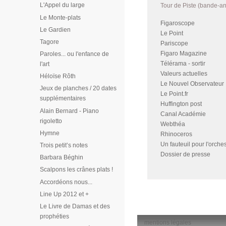
L'Appel du large
Tour de Piste (bande-an
Le Monte-plats
Figaroscope
Le Gardien
Le Point
Tagore
Pariscope
Figaro Magazine
Paroles... ou l'enfance de
Télérama - sortir
l'art
Valeurs actuelles
Héloïse Rôth
Le Nouvel Observateur
Jeux de planches / 20 dates
Le Point.fr
supplémentaires
Huffington post
Alain Bernard - Piano
Canal Académie
rigoletto
Webthéa
Hymne
Rhinoceros
Un fauteuil pour l'orche
Trois petit’s notes
Dossier de presse
Barbara Béghin
Scalpons les crânes plats !
Accordéons nous...
Line Up 2012 et +
Le Livre de Damas et des
prophéties
mentions légales