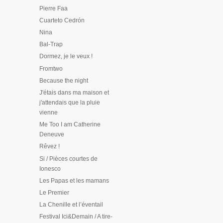
Pierre Faa
Cuarteto Cedrón
Nina
Bal-Trap
Dormez, je le veux !
Fromtwo
Because the night
J'étais dans ma maison et
j'attendais que la pluie
vienne
Me Too I am Catherine
Deneuve
Rêvez !
Si / Pièces courtes de
Ionesco
Les Papas et les mamans
Le Premier
La Chenille et l’éventail
Festival Ici&Demain / A tire-