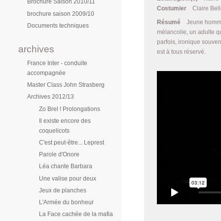
Brochure Saison 2010/11
Costumier
Claire Bel
brochure saison 2009/10
Résumé
Jeune homme 
Documents techniques
mélancolie, un adulte qu
parfois, ironique souven
archives
est à tous réservé.
France Inter - conduite
accompagnée
Master Class John Strasberg
Archives 2012/13
Zo Brel ! Prolongations
Il existe encore des
coquelicots
C'est peut-être... Leprest
Parole d'Onore
Léa chante Barbara
Une valise pour deux
Jeux de planches
L'Armée du bonheur
La Face cachée de la mafia