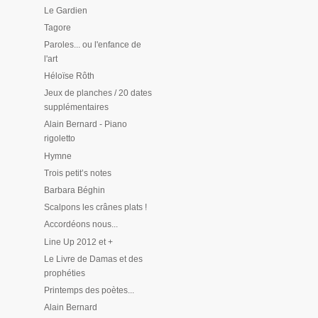
Le Gardien
Tagore
Paroles... ou l'enfance de
l'art
Héloïse Rôth
Jeux de planches / 20 dates
supplémentaires
Alain Bernard - Piano
rigoletto
Hymne
Trois petit’s notes
Barbara Béghin
Scalpons les crânes plats !
Accordéons nous...
Line Up 2012 et +
Le Livre de Damas et des
prophéties
Printemps des poètes...
Alain Bernard