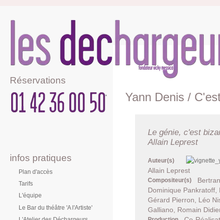
Réservations
Yann Denis / C'est
Le génie, c'est bizar
Allain Leprest
infos pratiques
Auteur(s)
Allain Leprest
Plan d'accès
Bertra
Compositeur(s)
Tarifs
Dominique Pankratoff, 
L'équipe
Gérard Pierron, Léo Ni
Le Bar du théâtre 'A l'Artiste'
Galliano, Romain Didier
Co-Réalisa
L'Atelier des Déchargeurs
Production