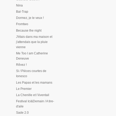
Nina
Bal-Trap
Dormez, je le veux !
Fromtwo
Because the night
J'étais dans ma maison et
j'attendais que la pluie
vienne
Me Too I am Catherine
Deneuve
Rêvez !
Si / Pièces courtes de
Ionesco
Les Papas et les mamans
Le Premier
La Chenille et l’éventail
Festival Ici&Demain / A tire-
d'aile
Sade 2.0