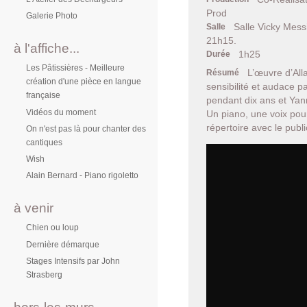
Prod
Galerie Photo
Salle Vicky Mes
Salle
21h15.
à l'affiche...
1h25
Durée
Les Pâtissières - Meilleure
L’œuvre d’All
Résumé
création d'une pièce en langue
sensibilité et audace p
française
pendant dix ans et Yann
Vidéos du moment
Un piano, une voix pour
répertoire avec le publi
On n'est pas là pour chanter des
cantiques
Wish
Alain Bernard - Piano rigoletto
à venir
Chien ou loup
Dernière démarque
Stages Intensifs par John
Strasberg