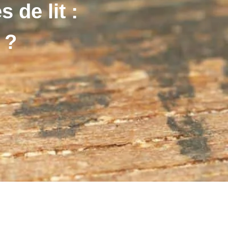
 de lit :
 ?