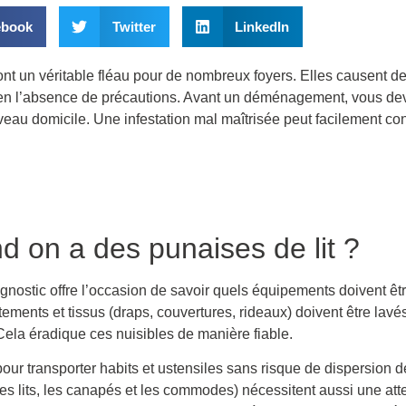
ebook
Twitter
LinkedIn
 sont un véritable fléau pour de nombreux foyers. Elles causent
en l’absence de précautions. Avant un déménagement, vous devez
uveau domicile. Une infestation mal maîtrisée peut facilement c
on a des punaises de lit ?
agnostic offre l’occasion de savoir quels équipements doivent êt
tements et tissus (draps, couvertures, rideaux) doivent être lav
ela éradique ces nuisibles de manière fiable.
r transporter habits et ustensiles sans risque de dispersion d
s lits, les canapés et les commodes) nécessitent aussi une atte