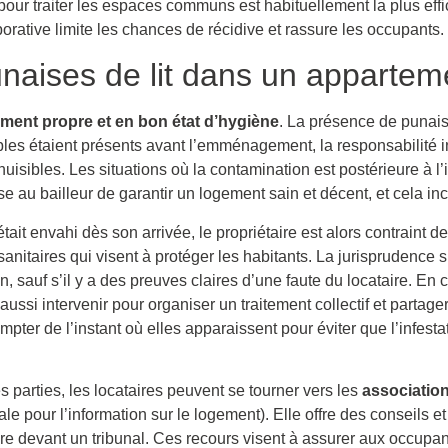
pour traiter les espaces communs est habituellement la plus eff
borative limite les chances de récidive et rassure les occupants.
naises de lit dans un appartem
ement propre et en bon état d’hygiène
. La présence de punaise
sibles étaient présents avant l’emménagement, la responsabilité 
uisibles. Les situations où la contamination est postérieure à l’i
 au bailleur de garantir un logement sain et décent, et cela inc
tait envahi dès son arrivée, le propriétaire est alors contraint 
sanitaires qui visent à protéger les habitants. La jurisprudence s
on, sauf s’il y a des preuves claires d’une faute du locataire. En c
ssi intervenir pour organiser un traitement collectif et partager
pter de l’instant où elles apparaissent pour éviter que l’infest
s parties, les locataires peuvent se tourner vers les
associatio
 pour l’information sur le logement). Elle offre des conseils et
ire devant un tribunal. Ces recours visent à assurer aux occupan