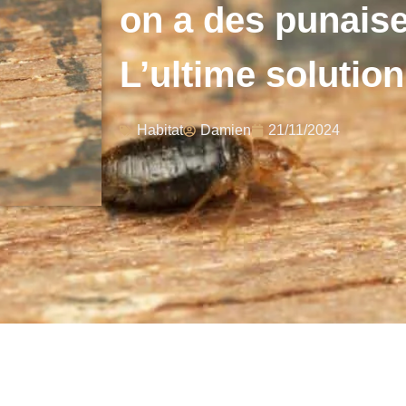
on a des punaises
L’ultime solution
Habitat
Damien
21/11/2024