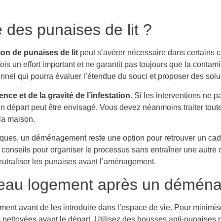
des punaises de lit ?
ion de punaises de lit
peut s’avérer nécessaire dans certains ca
ois un effort important et ne garantit pas toujours que la contam
onnel qui pourra évaluer l’étendue du souci et proposer des sol
ence et de la gravité de l’infestation
. Si les interventions ne 
n départ peut être envisagé. Vous devez néanmoins traiter toute
 la maison.
stiques, un déménagement reste une option pour retrouver un cad
s conseils pour organiser le processus sans entraîner une autre
eutraliser les punaises avant l’aménagement.
eau logement après un démén
ent avant de les introduire dans l’espace de vie. Pour minimis
s nettoyées avant le départ. Utilisez des housses anti-punaises p