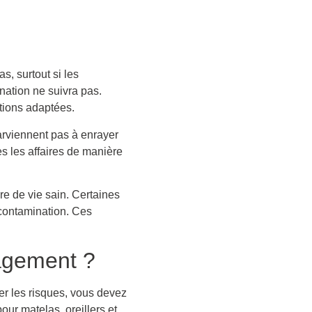
s, surtout si les
ination ne suivra pas.
utions adaptées.
parviennent pas à enrayer
s les affaires de manière
re de vie sain. Certaines
 contamination. Ces
agement ?
er les risques, vous devez
our matelas, oreillers et