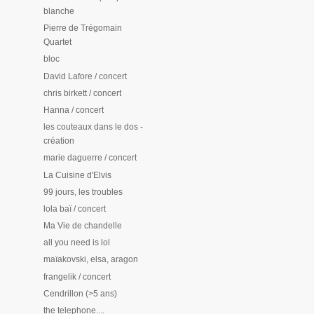
blanche
Pierre de Trégomain
Quartet
bloc
David Lafore / concert
chris birkett / concert
Hanna / concert
les couteaux dans le dos -
création
marie daguerre / concert
La Cuisine d'Elvis
99 jours, les troubles
lola baï / concert
Ma Vie de chandelle
all you need is lol
maïakovski, elsa, aragon
frangelik / concert
Cendrillon (>5 ans)
the telephone....