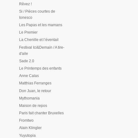
Rêvez !
Si / Pièces courtes de
Ionesco
Les Papas et les mamans
Le Premier
La Chenille et l’éventail
Festival Ici&Demain / A tire-
d'aile
Sade 2.0
Le Printemps des enfants
Anne Calas
Matthias Ferranges
Don Juan, le retour
Mythomania
Maison de repos
Paris fait chanter Bruxelles
Fromtwo
Alain Klingler
Yuyutopia