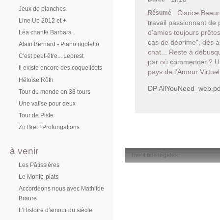
Jeux de planches
Clarice Beaur
Résumé
Line Up 2012 et +
travail passionnant de 
d’amies toujours prêtes
Léa chante Barbara
cas de déprime”, des 
Alain Bernard - Piano rigoletto
chat... Reste à débusqu
C'est peut-être... Leprest
par où commencer ? U
Il existe encore des coquelicots
pays de l’Amour Virtuel
Héloïse Rôth
DP AllYouNeed_web.pd
Tour du monde en 33 tours
Une valise pour deux
Tour de Piste
Zo Brel ! Prolongations
à venir
mentions légales
Les Pâtissières
Le Monte-plats
Accordéons nous avec Mathilde
Braure
L'Histoire d'amour du siècle