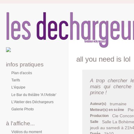
all you need is lol
infos pratiques
Plan d'accès
A trop chercher l
Tarifs
mais qui cherche 
L'équipe
prince !
Le Bar du théâtre 'A l'Artiste'
L'Atelier des Déchargeurs
trumaine
Auteur(s)
Galerie Photo
Pie
Metteur(s) en scène
Cie Concor
Production
Salle La Bohème
Salle
à l'affiche...
jeudi au samedi à 21h4
Vidéos du moment
1h10
Durée